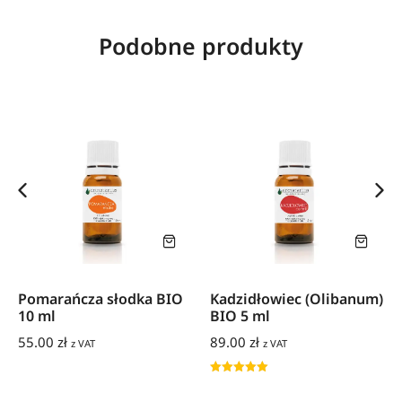
Podobne produkty
Pomarańcza słodka BIO
Kadzidłowiec (Olibanum)
10 ml
BIO 5 ml
55.00
zł
89.00
zł
z VAT
z VAT
Oceniono
5.00
na 5