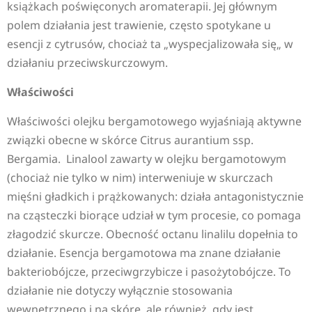
książkach poświęconych aromaterapii. Jej głównym
polem działania jest trawienie, często spotykane u
esencji z cytrusów, chociaż ta „wyspecjalizowała się„ w
działaniu przeciwskurczowym.
Właściwości
Właściwości olejku bergamotowego wyjaśniają aktywne
związki obecne w skórce Citrus aurantium ssp.
Bergamia. Linalool zawarty w olejku bergamotowym
(chociaż nie tylko w nim) interweniuje w skurczach
mięśni gładkich i prążkowanych: działa antagonistycznie
na cząsteczki biorące udział w tym procesie, co pomaga
złagodzić skurcze. Obecność octanu linalilu dopełnia to
działanie. Esencja bergamotowa ma znane działanie
bakteriobójcze, przeciwgrzybicze i pasożytobójcze. To
działanie nie dotyczy wyłącznie stosowania
wewnętrznego i na skórę, ale również, gdy jest