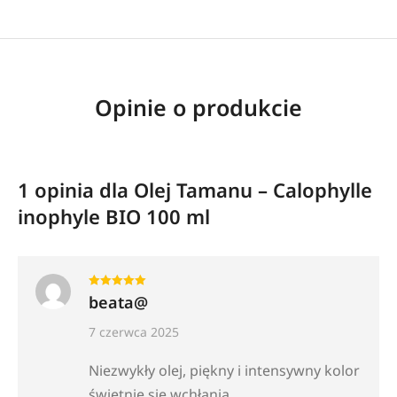
Opinie o produkcie
1 opinia dla
Olej Tamanu – Calophylle
inophyle BIO 100 ml
Oceniono
5
na 5
beata@
7 czerwca 2025
Niezwykły olej, piękny i intensywny kolor
świetnie się wchłania