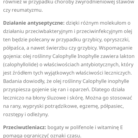
również w przypadku choroby zwyrodnieniowej stawów
czy reumatyzmu.
Działanie antyseptyczne:
dzięki różnym molekułom o
działaniu przeciwbakteryjnym i przeciwinfekcyjnym olej
ten będzie polecany w przypadku grzybicy, opryszczki,
półpaśca, a nawet świerzbu czy grzybicy. Wspomaganie
gojenia: olej roślinny Calophylle Inophylle zawiera lakton
(calophyllolide) o właściwościach antybiotycznych, który
jest źródłem tych wyjątkowych właściwości leczniczych.
Badania dowiodły, że olej roślinny Calophylle inophylle
przyspiesza gojenie się ran i oparzeń. Dlatego działa
leczniczo na błony śluzowe i skórę. Można go stosować
na rany, wypryski potrądzikowe, egzemę, półpasiec,
rozstępy i odleżyny.
Przeciwutleniacz:
bogaty w polifenole i witaminę E
pomaga ograniczyć oznaki czasu.