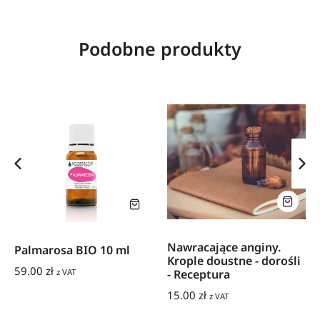
Podobne produkty
Nawracające anginy.
Palmarosa BIO 10 ml
Krople doustne - dorośli
59.00
zł
- Receptura
z VAT
15.00
zł
z VAT