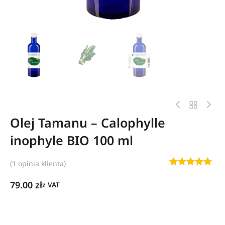
Olej Tamanu – Calophylle
inophyle BIO 100 ml
(
1
opinia klienta)
Oceniony
1
79.00
zł
5.00
na 5
z VAT
na
podstawie
oceny
klienta