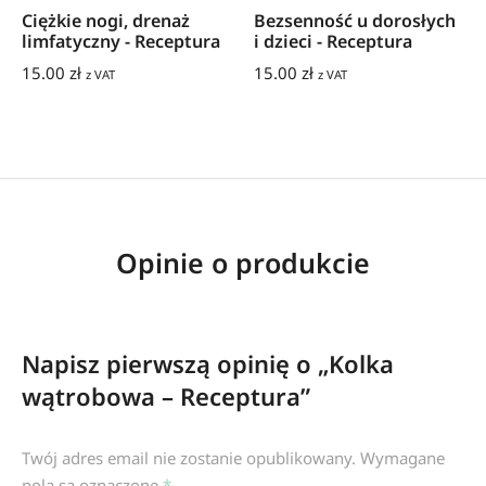
Ciężkie nogi, drenaż
Bezsenność u dorosłych
limfatyczny - Receptura
i dzieci - Receptura
15.00
zł
15.00
zł
z VAT
z VAT
Opinie o produkcie
Napisz pierwszą opinię o „Kolka
wątrobowa – Receptura”
Twój adres email nie zostanie opublikowany.
Wymagane
pola są oznaczone
*