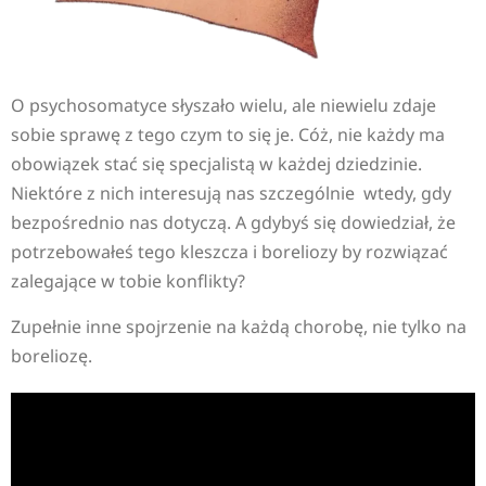
O psychosomatyce słyszało wielu, ale niewielu zdaje
sobie sprawę z tego czym to się je. Cóż, nie każdy ma
obowiązek stać się specjalistą w każdej dziedzinie.
Niektóre z nich interesują nas szczególnie wtedy, gdy
bezpośrednio nas dotyczą. A gdybyś się dowiedział, że
potrzebowałeś tego kleszcza i boreliozy by rozwiązać
zalegające w tobie konflikty?
Zupełnie inne spojrzenie na każdą chorobę, nie tylko na
boreliozę.