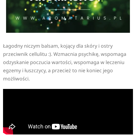
Łagodny niczym balsam, kojący dla skóry i ostry
przeciwnik cellulitu :). Wzmacnia psychikę, wspomaga
odzyskanie poczucia wartości, wspomaga w leczeniu
egzemy i łuszczycy, a przecież to nie koniec jego
możliwości.